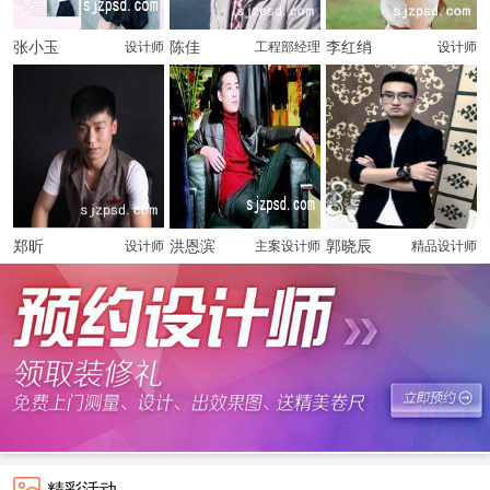
张小玉
陈佳
李红绡
设计师
工程部经理
设计师
郑昕
洪恩滨
郭晓辰
设计师
主案设计师
精品设计师
精彩活动