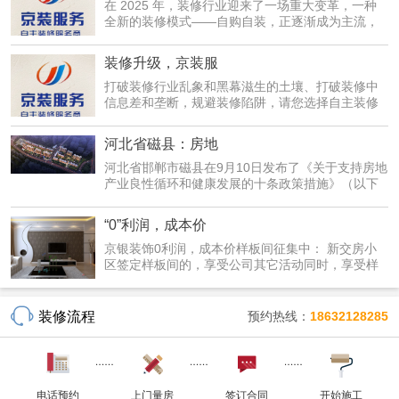
在 2025 年，装修行业迎来了一场重大变革，一种
全新的装修模式——自购自装，正逐渐成为主流，
为广大业主...
装修升级，京装服
打破装修行业乱象和黑幕滋生的土壤、打破装修中
信息差和垄断，规避装修陷阱，请您选择自主装修
服务--京...
河北省磁县：房地
河北省邯郸市磁县在9月10日发布了《关于支持房地
产业良性循环和健康发展的十条政策措施》（以下
简称《措...
“0”利润，成本价
京银装饰0利润，成本价样板间征集中： 新交房小
区签定样板间的，享受公司其它活动同时，享受样
板间优惠...
装修流程
预约热线：
18632128285
电话预约
上门量房
签订合同
开始施工