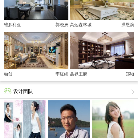
维多利亚
郭晓辰
高远森林城
洪恩滨
融创
李红绡
鑫界王府
郑晰
设计团队