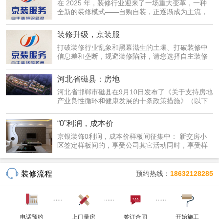
在 2025 年，装修行业迎来了一场重大变革，一种
全新的装修模式——自购自装，正逐渐成为主流，
为广大业主...
装修升级，京装服
打破装修行业乱象和黑幕滋生的土壤、打破装修中
信息差和垄断，规避装修陷阱，请您选择自主装修
服务--京...
河北省磁县：房地
河北省邯郸市磁县在9月10日发布了《关于支持房地
产业良性循环和健康发展的十条政策措施》（以下
简称《措...
“0”利润，成本价
京银装饰0利润，成本价样板间征集中： 新交房小
区签定样板间的，享受公司其它活动同时，享受样
板间优惠...
装修流程
预约热线：
18632128285
电话预约
上门量房
签订合同
开始施工