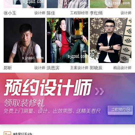
张小玉
陈佳
李红绡
设计师
工程部经理
设计师
郑昕
洪恩滨
郭晓辰
设计师
主案设计师
精品设计师
精彩活动