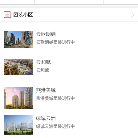
团装小区
云歌朗樾
云歌朗樾团装进行中
云和赋
云和赋
燕港美域
燕港美域团装进行中
绿诚云洲
绿诚云洲团装进行中