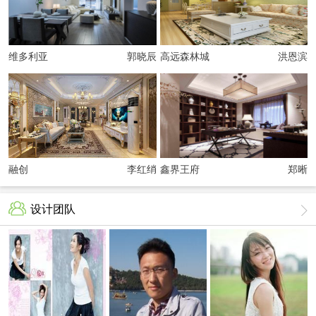
维多利亚
郭晓辰
高远森林城
洪恩滨
融创
李红绡
鑫界王府
郑晰
设计团队