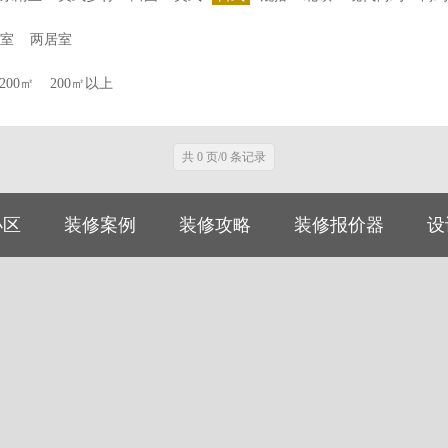
室
两居室
-200㎡
200㎡以上
共 0 页/0 条记录
小区
装修案例
装修攻略
装修报价器
设