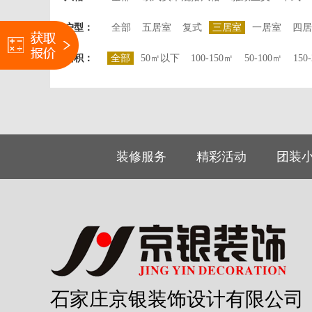
户型：
全部
五居室
复式
三居室
一居室
四居
面积：
全部
50㎡以下
100-150㎡
50-100㎡
150
装修服务
精彩活动
团装
石家庄京银装饰设计有限公司