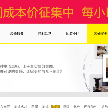
装修服务
精彩活动
团装小区
装修案例
队
装修案例
东南亚
美式乡村
田园
美式
日式
混搭
北欧
现代简约
简约