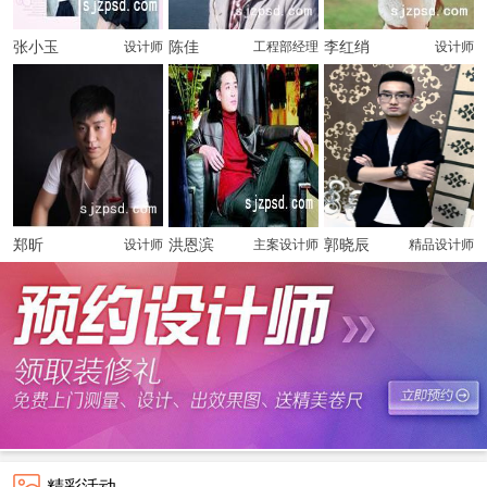
张小玉
陈佳
李红绡
设计师
工程部经理
设计师
郑昕
洪恩滨
郭晓辰
设计师
主案设计师
精品设计师
精彩活动