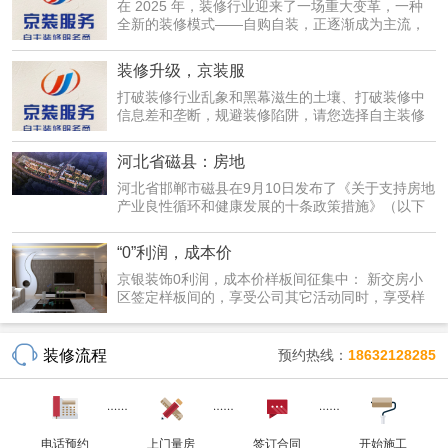
在 2025 年，装修行业迎来了一场重大变革，一种
全新的装修模式——自购自装，正逐渐成为主流，
为广大业主...
装修升级，京装服
打破装修行业乱象和黑幕滋生的土壤、打破装修中
信息差和垄断，规避装修陷阱，请您选择自主装修
服务--京...
河北省磁县：房地
河北省邯郸市磁县在9月10日发布了《关于支持房地
产业良性循环和健康发展的十条政策措施》（以下
简称《措...
“0”利润，成本价
京银装饰0利润，成本价样板间征集中： 新交房小
区签定样板间的，享受公司其它活动同时，享受样
板间优惠...
装修流程
预约热线：
18632128285
电话预约
上门量房
签订合同
开始施工