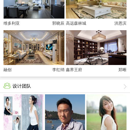
维多利亚
郭晓辰
高远森林城
洪恩滨
融创
李红绡
鑫界王府
郑晰
设计团队