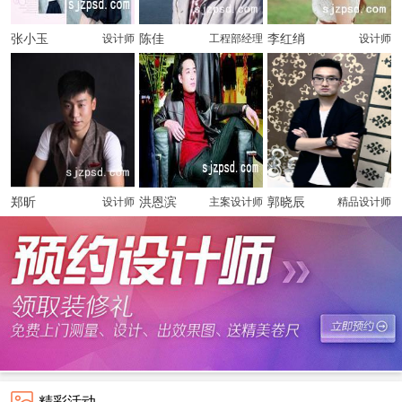
张小玉
陈佳
李红绡
设计师
工程部经理
设计师
郑昕
洪恩滨
郭晓辰
设计师
主案设计师
精品设计师
精彩活动