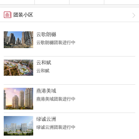
团装小区
云歌朗樾
云歌朗樾团装进行中
云和赋
云和赋
燕港美域
燕港美域团装进行中
绿诚云洲
绿诚云洲团装进行中