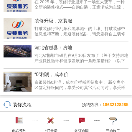
在 2025 年，装修行业迎来了一场重大变革，一种
全新的装修模式——自购自装，正逐渐成为主流，
为广大业主...
装修升级，京装服
打破装修行业乱象和黑幕滋生的土壤、打破装修中
信息差和垄断，规避装修陷阱，请您选择自主装修
服务--京...
河北省磁县：房地
河北省邯郸市磁县在9月10日发布了《关于支持房地
产业良性循环和健康发展的十条政策措施》（以下
简称《措...
“0”利润，成本价
京银装饰0利润，成本价样板间征集中： 新交房小
区签定样板间的，享受公司其它活动同时，享受样
板间优惠...
装修流程
预约热线：
18632128285
电话预约
上门量房
签订合同
开始施工