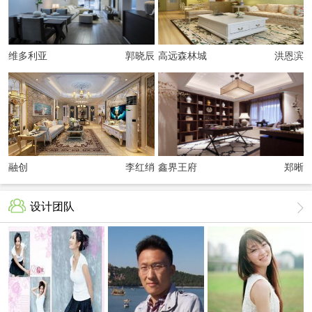
维多利亚
郭晓辰
高远森林城
洪恩滨
融创
李红绡
鑫界王府
郑晰
设计团队